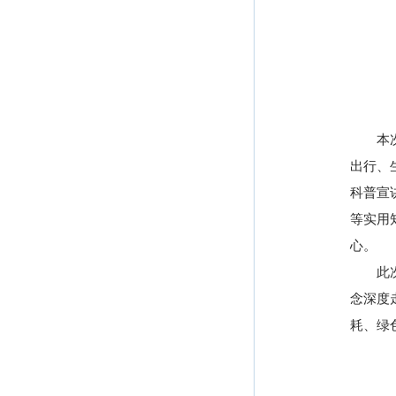
本次宣
出行、
科普宣
等实用
心。
此次多
念深度
耗、绿