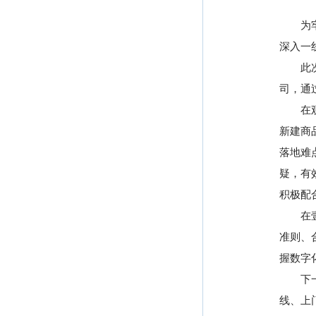
为牢固
深入一
此次活
司，通
在观澜
新建商
落地难
疑，有
积极配
在壹加
准则、
握数字
下一步
线、上