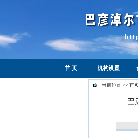
首 页
机构设置
当前位置 >>
首
巴